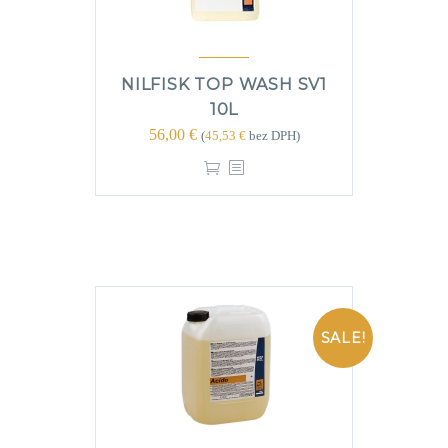
NILFISK TOP WASH SV1
10L
56,00
€
(
45,53
€
bez DPH)
SALE!