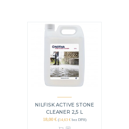
NILFISK ACTIVE STONE
CLEANER 2,5 L
18,00
€
(
14,63
€
bez DPH)