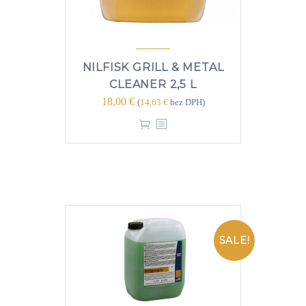
NILFISK GRILL & METAL
CLEANER 2,5 L
18,00
€
(
14,63
€
bez DPH)
SALE!