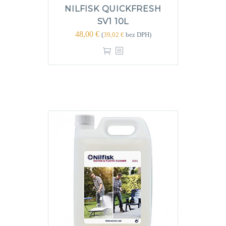
NILFISK QUICKFRESH
SV1 10L
48,00
€
(
39,02
€
bez DPH)