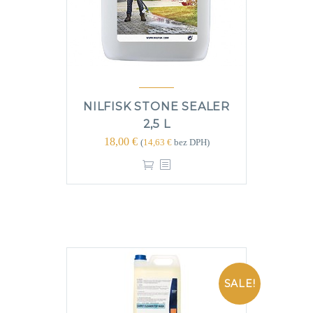
NILFISK STONE SEALER
2,5 L
18,00
€
(
14,63
€
bez DPH)
SALE!