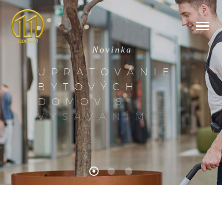
N
o
v
i
n
k
a
U
P
R
A
T
O
V
A
N
I
E
B
Y
T
O
V
Ý
C
H
D
O
M
O
V
S
V
Y
S
Á
V
A
N
Í
M