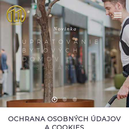
N
o
v
i
n
k
a
U
P
R
A
T
O
V
A
N
I
E
B
Y
T
O
V
Ý
C
H
D
O
M
O
V
S
V
Y
S
Á
V
A
N
Í
M
OCHRANA OSOBNÝCH ÚDAJOV
A COOKIES