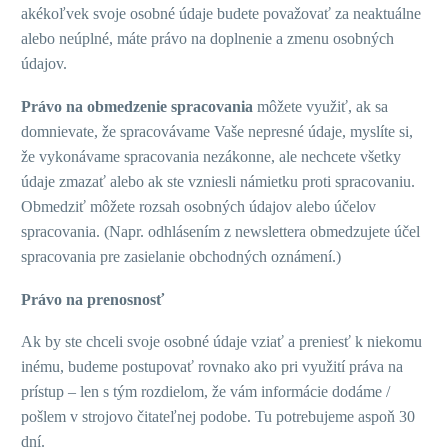
akékoľvek svoje osobné údaje budete považovať za neaktuálne
alebo neúplné, máte právo na doplnenie a zmenu osobných
údajov.
Právo na obmedzenie spracovania
môžete využiť, ak sa
domnievate, že spracovávame Vaše nepresné údaje, myslíte si,
že vykonávame spracovania nezákonne, ale nechcete všetky
údaje zmazať alebo ak ste vzniesli námietku proti spracovaniu.
Obmedziť môžete rozsah osobných údajov alebo účelov
spracovania. (Napr. odhlásením z newslettera obmedzujete účel
spracovania pre zasielanie obchodných oznámení.)
Právo na prenosnosť
Ak by ste chceli svoje osobné údaje vziať a preniesť k niekomu
inému, budeme postupovať rovnako ako pri využití práva na
prístup – len s tým rozdielom, že vám informácie dodáme /
pošlem v strojovo čitateľnej podobe. Tu potrebujeme aspoň 30
dní.