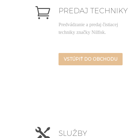


PREDAJ TECHNIKY
Predvádzanie a predaj čistiacej
techniky značky Nilfisk.
VSTÚPIŤ DO OBCHODU


SLUŽBY