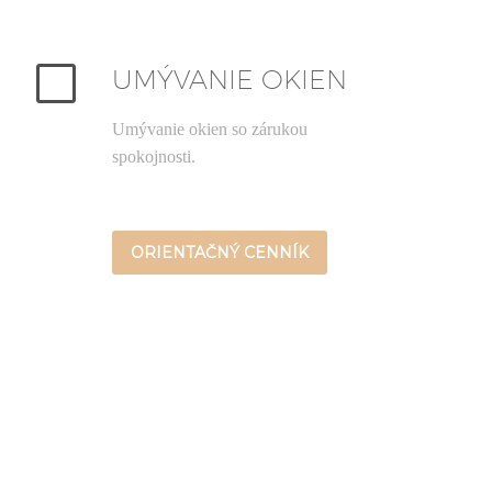
V
V
UMÝVANIE OKIEN
Umývanie okien so zárukou
spokojnosti.
ORIENTAČNÝ CENNÍK