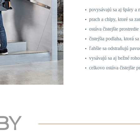
povysávajú sa aj špáry a 
prach a chlpy, ktoré sa z
ostáva čistejšie prostred
čistejšia podlaha, ktorá s
ľahšie sa odstraňujú pavu
vysávajú sa aj bežné roho
celkovo ostáva čistejšie pr
BY