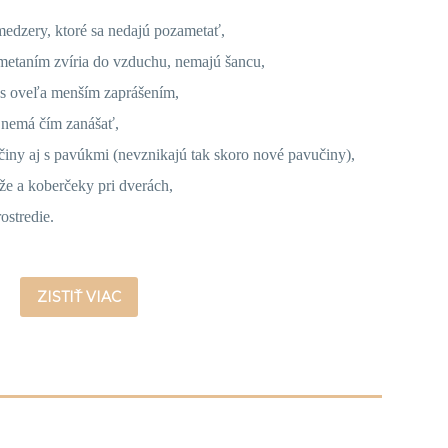
medzery, ktoré sa nedajú pozametať,
ametaním zvíria do vzduchu, nemajú šancu,
ie s oveľa menším zaprášením,
a nemá čím zanášať,
činy aj s pavúkmi (nevznikajú tak skoro nové pavučiny),
že a koberčeky pri dverách,
ostredie.
ZISTIŤ VIAC