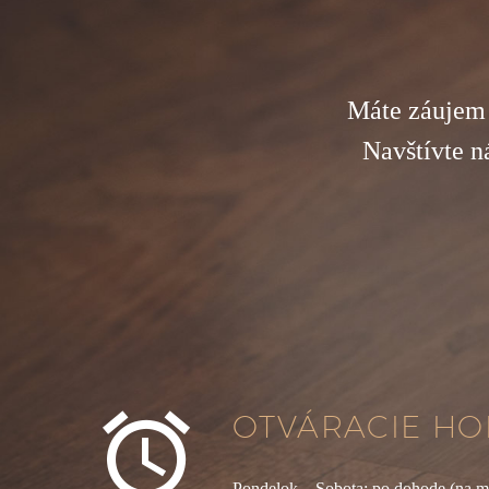
Máte záujem 
Navštívte n


OTVÁRACIE HO
Pondelok – Sobota: po dohode (na m