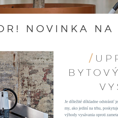
OR! NOVINKA NA
/
UP
BYTOV
VY
Je dôležité dôkladne odstrániť 
my, ako jediní na trhu, poskyt
výhody vysávania oproti zamet