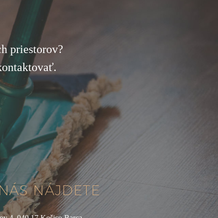
h priestorov?
kontaktovať.
NÁS NÁJDETE
ov 4, 040 17 Košice-Barca