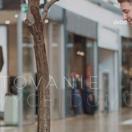
ÚVOD
T
O
V
A
N
I
E
V
Ý
C
H
D
O
M
V
A
N
Í
M