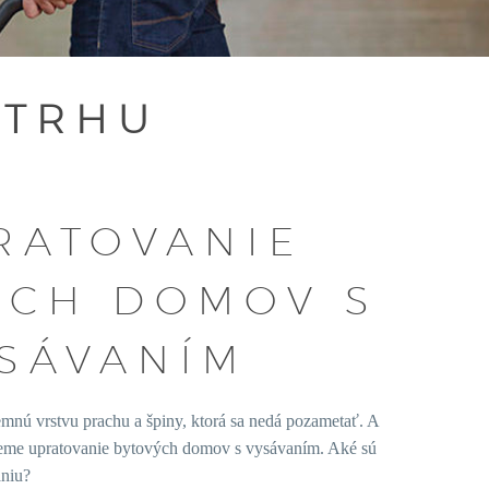
 TRHU
RATOVANIE
ÝCH DOMOV S
SÁVANÍM
jemnú vrstvu prachu a špiny, ktorá sa nedá pozametať. A
ujeme upratovanie bytových domov s vysávaním. Aké sú
aniu?