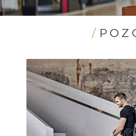
/
POZ