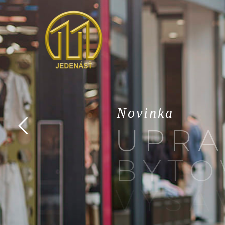
N
o
v
i
n
k
a
U
P
R
A
B
Y
T
O
V
Y
S
Á