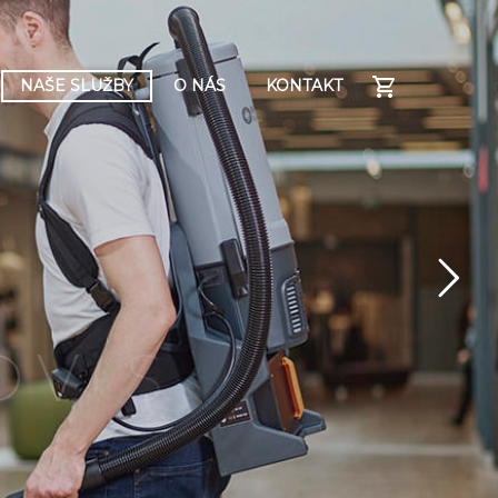
NAŠE SLUŽBY
O NÁS
KONTAKT
O
V
S