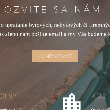
OZVITE SA NÁM!
o upratanie bytových, nebytových či firemnýc
ás alebo nám pošlite email a my Vás budeme 
KONTAKTOVAŤ


DINY
KDE 
obile do 18:30)
Osloboditeľ