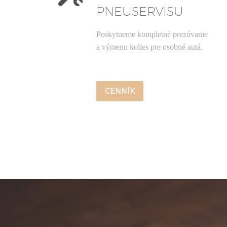
PNEUSERVISU
Poskytneme kompletné prezúvanie
a výmenu kolies pre osobné autá.
CENNÍK