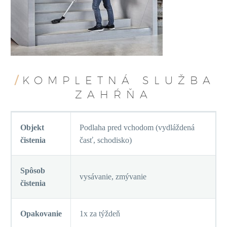
/
KOMPLETNÁ SLUŽBA
ZAHŔŇA
Objekt
Podlaha pred vchodom (vydláždená
čistenia
časť, schodisko)
Spôsob
vysávanie, zmývanie
čistenia
Opakovanie
1x za týždeň