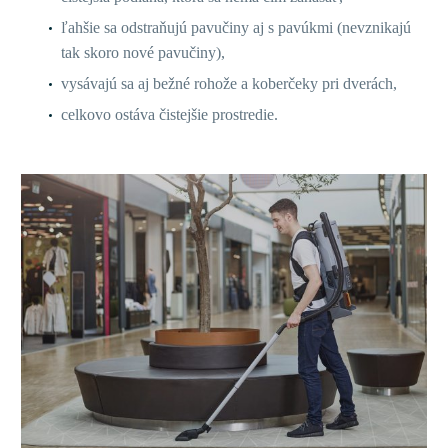
ľahšie sa odstraňujú pavučiny aj s pavúkmi (nevznikajú
tak skoro nové pavučiny),
vysávajú sa aj bežné rohože a koberčeky pri dverách,
celkovo ostáva čistejšie prostredie.