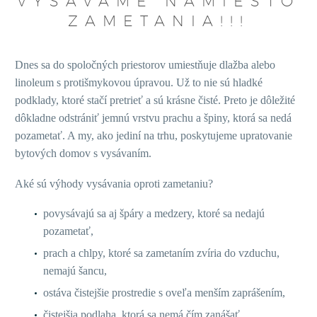
VYSÁVAME NAMIESTO
ZAMETANIA!!!
Dnes sa do spoločných priestorov umiestňuje dlažba alebo
linoleum s protišmykovou úpravou. Už to nie sú hladké
podklady, ktoré stačí pretrieť a sú krásne čisté. Preto je dôležité
dôkladne odstrániť jemnú vrstvu prachu a špiny, ktorá sa nedá
pozametať. A my, ako jediní na trhu, poskytujeme upratovanie
bytových domov s vysávaním.
Aké sú výhody vysávania oproti zametaniu?
povysávajú sa aj špáry a medzery, ktoré sa nedajú
pozametať,
prach a chlpy, ktoré sa zametaním zvíria do vzduchu,
nemajú šancu,
ostáva čistejšie prostredie s oveľa menším zaprášením,
čistejšia podlaha, ktorá sa nemá čím zanášať,