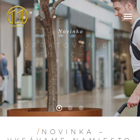
N
o
v
i
n
k
a
U
P
R
A
T
O
V
A
N
I
E
B
Y
T
O
V
Ý
C
H
D
O
M
O
V
S
V
Y
S
Á
V
A
N
Í
M
/
NOVINKA –