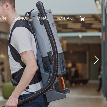
NÍM
E-SHOP
O NÁS
KONTAKT
O
V
S