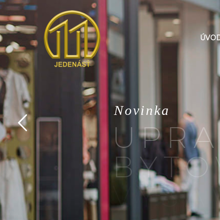
ÚVO
N
o
v
i
n
k
a
U
P
R
A
B
Y
T
O
V
Y
S
Á