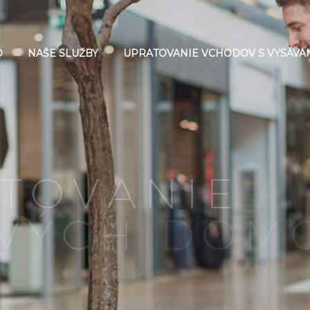
D
NAŠE SLUŽBY
UPRATOVANIE VCHODOV S VYSÁVA
T
O
V
A
N
I
E
V
Ý
C
H
D
O
M
V
A
N
Í
M