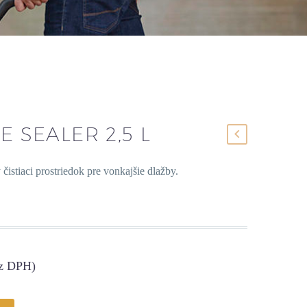
E SEALER 2,5 L
 čistiaci prostriedok pre vonkajšie dlažby.
z DPH)