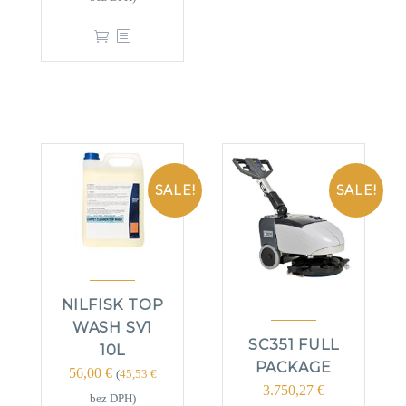
SALE!
SALE!
NILFISK TOP
WASH SV1
SC351 FULL
10L
PACKAGE
56,00
€
(
45,53
€
3.750,27
€
bez DPH)