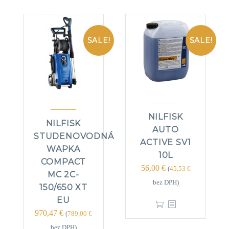
SALE!
SALE!
NILFISK
NILFISK
AUTO
STUDENOVODNÁ
ACTIVE SV1
WAPKA
10L
COMPACT
56,00
€
(
45,53
€
MC 2C-
bez DPH)
150/650 XT
EU
970,47
€
(
789,00
€
bez DPH)