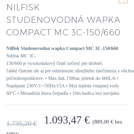
NILFISK
STUDENOVODNÁ WAPKA
COMPACT MC 3C-150/660
Nilfisk Studenovodná wapka Compact MC 3C-150/660
Nilfisk MC 3C-
150/660 je vysokotlakový čistič určený pre drobné,
ľahké čistenie ale aj pre odstránenie silnejšieho znečistenia v obch
poľnohospodárstve. • Max tlak 150bar, prietok do 660L/h •
Napájanie 230V/1~/50Hz/15A • Max teplota vstupnej vody
60°C • Mosadzná hlava čerpadla • 10m hadica bez navijaku
1.093,47
€
(
889,00
€
bez
1.735,20
€