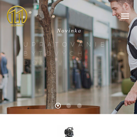
N
o
v
i
n
k
a
U
P
R
A
T
O
V
A
N
I
E
B
Y
T
O
V
Ý
C
H
D
O
M
O
V
S
V
Y
S
Á
V
A
N
Í
M