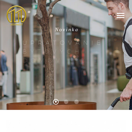
N
o
v
i
n
k
a
U
P
R
A
T
O
V
A
N
I
E
B
Y
T
O
V
Ý
C
H
D
O
M
O
V
S
V
Y
S
Á
V
A
N
Í
M