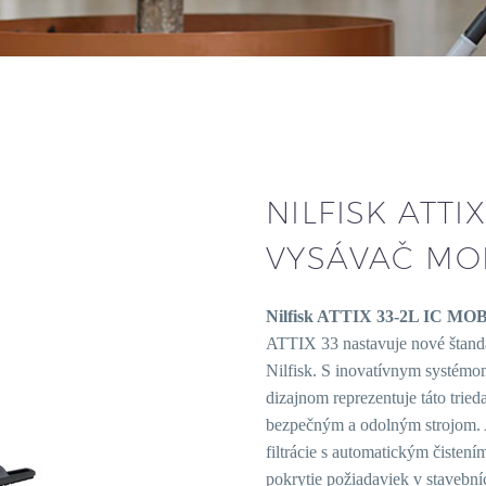
NILFISK ATTI
VYSÁVAČ MO
Nilfisk ATTIX 33-2L IC MO
ATTIX 33 nastavuje nové štanda
Nilfisk. S inovatívnym systémo
dizajnom reprezentuje táto trie
bezpečným a odolným strojom. 
filtrácie s automatickým čisten
pokrytie požiadaviek v stavební