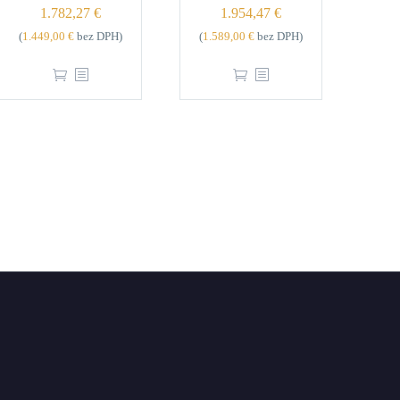
1.782,27
€
1.954,47
€
(
1.449,00
€
bez DPH)
(
1.589,00
€
bez DPH)