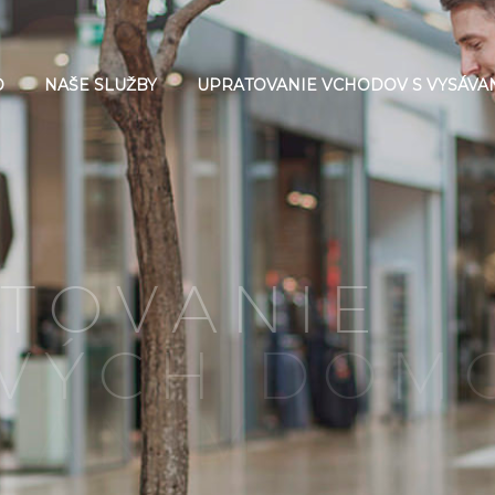
D
NAŠE SLUŽBY
UPRATOVANIE VCHODOV S VYSÁVA
T
O
V
A
N
I
E
V
Ý
C
H
D
O
M
V
A
N
Í
M