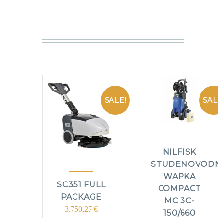
SALE!
SAL
NILFISK
STUDENOVOD
WAPKA
SC351 FULL
COMPACT
PACKAGE
MC 3C-
3.750,27
€
150/660