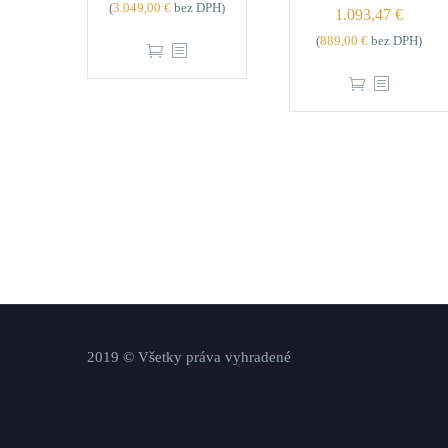
(
3.049,00
€
bez DPH)
1.093,47
€
(
889,00
€
bez DPH)
2019 © Všetky práva vyhradené