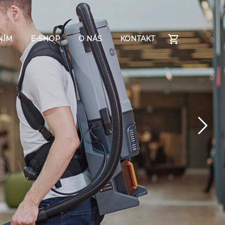
NÍM
E-SHOP
O NÁS
KONTAKT
O
V
S