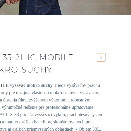
X 33-2L IC MOBILE
KRO-SUCHÝ
BILE vysávač mokro-suchý
Trieda vysávačov prachu
rdy pre dizajn a vlastnosti mokro-suchých vysávačov
m čistenia filtra, zvýšeným výkonom a robustným
da výnimočné riešenie pre profesionálne upratovanie
ATTIX 33 prináša vyšší sací výkon, prachotesný systém
ím a mnoho ďalších benefitov, skonštruovaných pre
ctve aj ďalších priemyselných oblastiach. • Objem 30L,