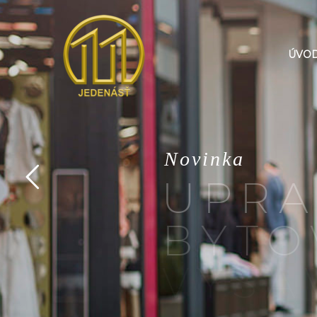
ÚVO
N
o
v
i
n
k
a
U
P
R
A
B
Y
T
O
V
Y
S
Á