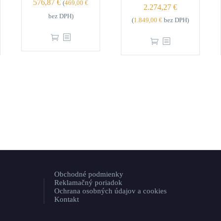
576,87
€
(
469,00
€
2.274,27
€
bez DPH)
(
1.849,00
€
bez DPH)
Obchodné podmienky
Reklamačný poriadok
Ochrana osobných údajov a cookies
Kontakt