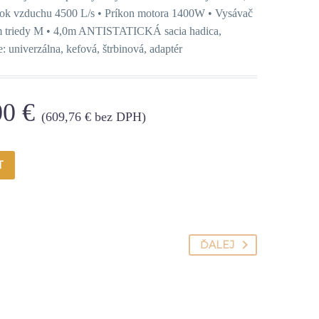
etok vzduchu 4500 L/s • Príkon motora 1400W • Vysávač
om triedy M • 4,0m ANTISTATICKÁ sacia hadica,
: univerzálna, kefová, štrbinová, adaptér
00
€
(
609,76
€
bez DPH)
T
ĎALEJ