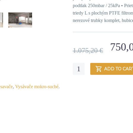
podtlak 250mbar / 25kPa • Pri
triedy L s plochým PTFE filtr
nerezové trubky komplet, hubice
750,
1.075,20
€
Quantity
ADD TO CAR
ysavače
,
Vysávače mokro-suché
.